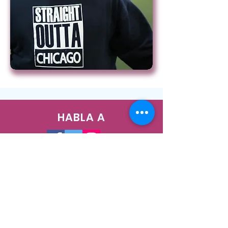
HABLA A
1400 West Augusta Blvd, Chicago, IL
60642
Teléfono:
773-278-7471
Correo electrónico:
info@nush.org
¡Contáctenos!