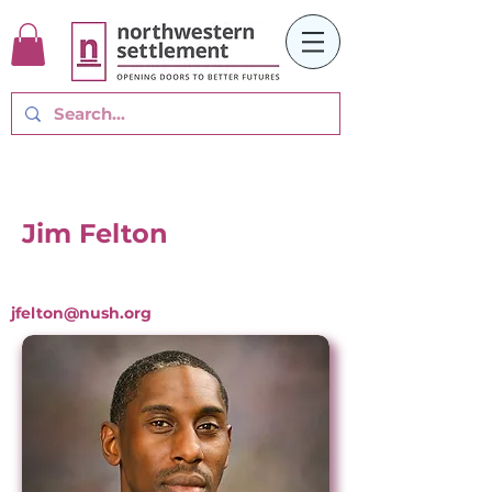
Jim Felton
jfelton@nush.org