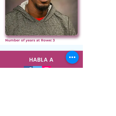
Number of years at Rowe: 3
HABLA A
1400 West Augusta Blvd, Chicago, IL
60642
Teléfono:
773-278-7471
Correo electrónico:
info@nush.org
¡Contáctenos!