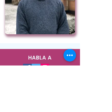
HABLA A
1400 West Augusta Blvd, Chicago, IL
60642
Teléfono:
773-278-7471
Correo electrónico:
info@nush.org
¡Contáctenos!