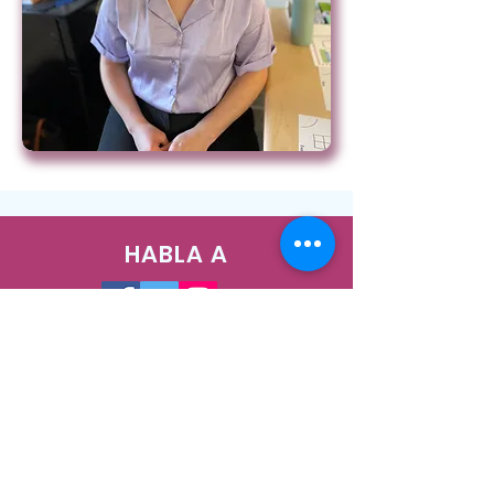
HABLA A
1400 West Augusta Blvd, Chicago, IL
60642
Teléfono:
773-278-7471
Correo electrónico:
info@nush.org
¡Contáctenos!