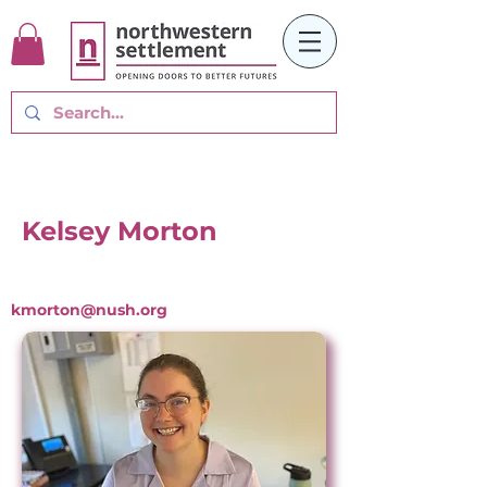
Kelsey Morton
kmorton@nush.org