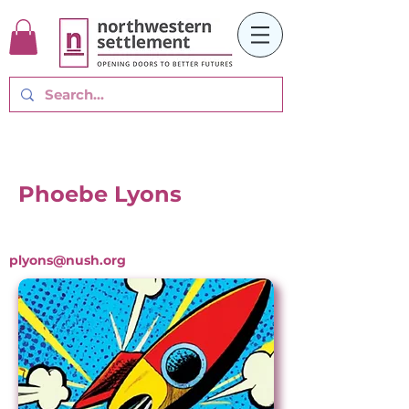
Phoebe Lyons
plyons@nush.org