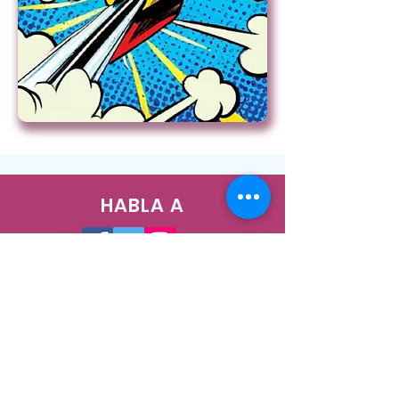
HABLA A
1400 West Augusta Blvd, Chicago, IL
60642
Teléfono:
773-278-7471
Correo electrónico:
info@nush.org
¡Contáctenos!