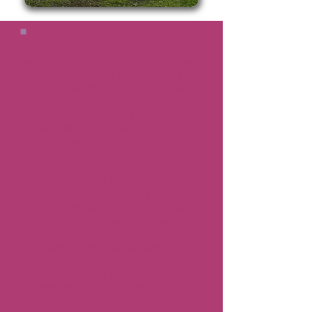
ESTADO DE LA MISIÓN
House In The Wood, un programa
de Northwestern Settlement fue
fundado en 1910 con un concepto
simple pero innovador y
poderoso, fomentar el
crecimiento y la responsabilidad
en nuestros niños y adultos
jóvenes para que puedan
regresar a sus comunidades
como líderes. Logramos esto
brindando un ambiente seguro y
natural alejado de la vida urbana,
presentando modelos a seguir
adultos que aconsejan y
ejemplifican estos valores y
creando una atmósfera positiva
en la que los jóvenes
desatendidos pueden ser ellos
mismos. Con el objetivo final de