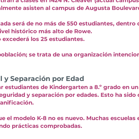
tirán a clases en 1424 N. Cleaver (actual campus 
lmente asisten al campus de Augusta Boulevard 
tada será de no más de 550 estudiantes, dentro 
nivel histórico más alto de Rowe.
o excederá los 25 estudiantes.
población; se trata de una organización intencio
l y Separación por Edad
estudiantes de Kindergarten a 8.º grado en un 
seguridad y separación por edades. Esto ha sid
anificación.
ue el modelo K-8 no es nuevo. Muchas escuelas 
endo prácticas comprobadas.