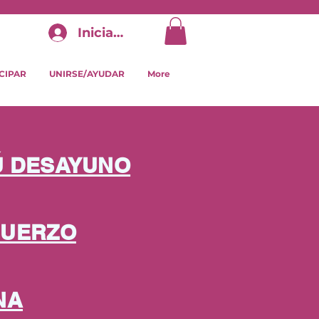
Iniciar sesión
CIPAR
UNIRSE/AYUDAR
More
Ú DESAYUNO
MUERZO
NA